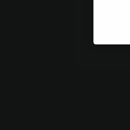
Formulierungen
Form angeführt 
URHEBER- UN
Bildnachweis: E
Der Medieninhab
Grafiken, Tondo
Grafiken, Tondo
Tondokumente, 
Alle innerhalb 
Warenzeichen un
Kennzeichenrech
aufgrund der bl
Rechte Dritter g
Das Copyright fü
Medieninhaber d