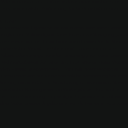
Videosequenzen und Texte in anderen elektronischen oder ged
st ohne ausdrückliche Zustimmung des Medieninhabers nicht gest
AFTUNG
die technischen Eigenschaften des Internet kann keine Gewähr fü
ichtigkeit und Vollständigkeit der im Internet zur Verfügung gestel
bernommen werden. Es wird auch keine Gewähr für die Verfügba
enständlichen Website und ihrer Inhalte übernommen. Jede Haft
ittelbare oder sonstige Schäden, unabhängig von deren Ursachen
Nichtverfügbarkeit der Daten und Informationen dieser Websit
htlich zulässig, ausgeschlossen. Der Inhalt dieser Website ist urh
Informationen sind nur für die persönliche Verwendung bestimmt
utzung insbesondere die Speicherung in Datenbanken, Vervielf
ewerblicher Nutzung sowie die Weitergabe an Dritte auch in Teil
Form ohne Zustimmung der jeweiligen Organisation ist untersagt.
elner Seiten unseres Angebotes in fremde Frames ist zu unterlas
er einzelne Formulierungen dieses Textes der geltenden Rechtsla