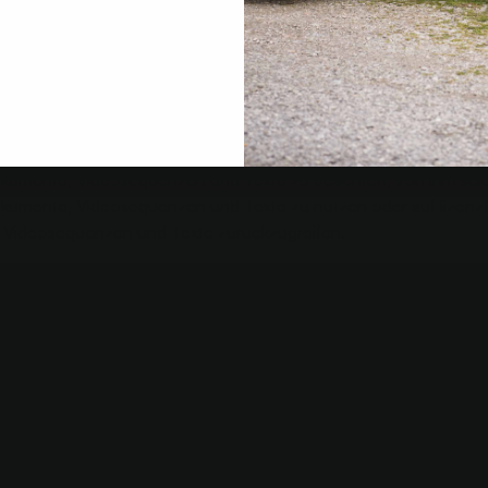
 zu verwenden. Soweit personenbezogene Bezeichnungen nur i
sind, beziehen sie sich auf Männer und Frauen in gleicher Weise
D KENNZEICHENRECHT
igene
er ist bestrebt, in allen Publikationen die Urheberrechte der ve
kumente, Videosequenzen und Texte zu beachten, von ihm selbst
kumente, Videosequenzen und Texte zu nutzen oder auf lizenzfr
Videosequenzen und Texte zurückzugreifen.
des Internetangebotes genannten und ggf. durch Dritte geschüt
terliegen uneingeschränkt den Bestimmungen des jeweils gült
ts und den Besitzrechten der jeweiligen eingetragenen Eigentü
oßen Nennung ist nicht der Schluss zu ziehen, dass Markenzeich
eschützt sind!
r veröffentlichte, vom Medieninhaber selbst erstellte Objekte ble
er Seiten. Eine Vervielfältigung oder Verwendung solcher Grafik