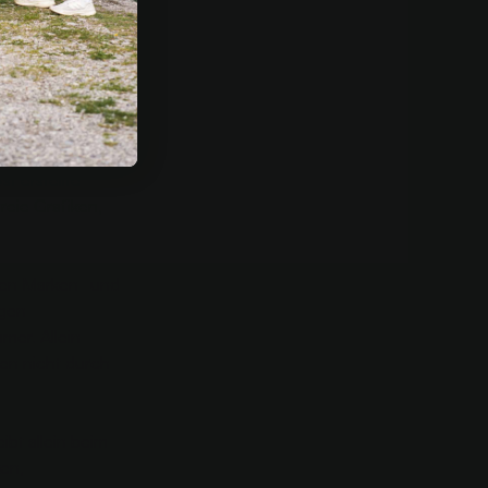
n männlicher
.
rwendeten
 erstellte
eie Grafiken,
zten Marken- und
igen
mer. Allein
en nicht durch
ibt allein beim
en,