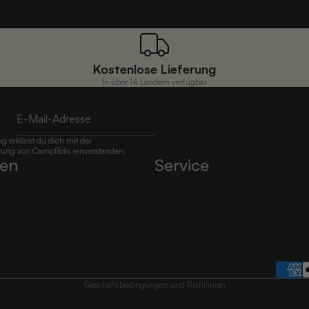
vollständig entsprechen sollten, bleiben die übrigen Teile des 
 ihrer Gültigkeit davon unberührt.
Kostenlose Lieferung
In über 14 Ländern verfügbar
 erklärst du dich mit der
rung
von CampBoks einverstanden.
en
Service
Datenschutzerklärung
Impressum
Kontaktinformationen
AGB
Widerrufsrecht
Geschäftsbedingungen und Richtlinien