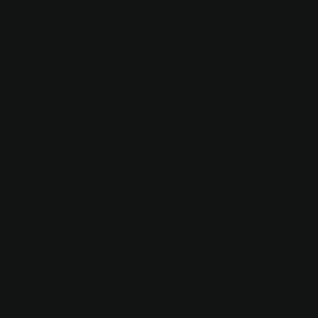
Tondokumente, 
Publikationen i
COPYRIGHT/H
Im Hinblick auf 
Authentizität, R
Informationen ü
Betrieb der geg
unmittelbare, m
Benutzung oder 
wird, soweit rec
geschützt. Die 
weitergehende N
jede Form von g
überarbeiteter 
Einbindung einz
SONSTIGES
Sofern Teile od