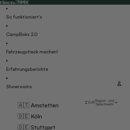
 bis zu 799€
 bis zu 799€
So funktioniert's
CampBoks 2.0
Fahrzeugcheck machen!
Erfahrungsberichte
Showrooms
Kon
Region- und
EUR
🇦🇹 Amstetten
Sprachwahl
🇩🇪 Köln
🇩🇪 Stuttgart