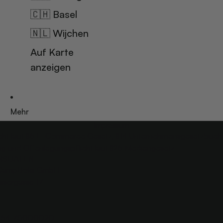
🇨🇭 Basel
🇳🇱 Wijchen
Auf Karte
anzeigen
Mehr
Impressum
licht laut §5 E-Commerce Gesetz, §14 Unternehmensgesetzbuch
 und Offenlegungspflicht laut §25 Mediengesetz.
NSDATEN
CampBoks GmbH
ssergasse 17
664 78000020