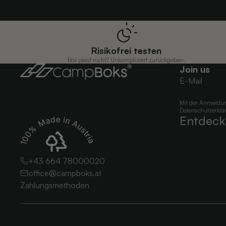
mehr oder nicht 
ihrem Inhalt und
Risikofrei testen
Box passt nicht? Unkompliziert zurückgeben.
Join us
E-Mail
Mit der Anmeldung
Datenschutzerklä
Entdeck
+43 664 78000020
office@campboks.at
Zahlungsmethoden