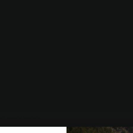
campboks.at
er:
Lothar Gallistl, Paul Schneider
sellschaft mit beschränkter Haftung
gegenstand:
Handel
6618
ummer:
FN 592529 t
icht:
Landesgericht St.Pölten
 ECG:
Bezirkshauptmannschaft Amstetten
emens Rath, Merlin Libicky
KÖ
ng:
www.ris.bka.gv.at
en die Möglichkeit, Beschwerden an die Online-Streitbeilegungs