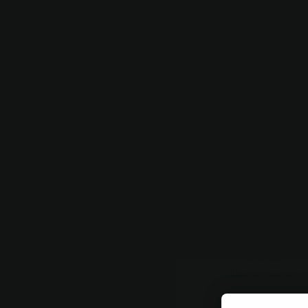
E-Mail:
office@
Geschäftsführ
Rechtsform:
Ge
Unternehmens
UID:
ATU 7878
Firmenbuchn
Firmenbuchger
Behörde gem.
Fotografen:
Cl
Mitglied der W
Berufsrecht:
Gewerbeordnu
Verbraucher hab