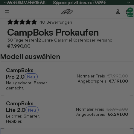
🔥
🔥 SOMMERDEAL – Spare jetzt bis zu 799€
SOMMERDEAL – Spare jetzt bis zu 799€
CampBoks Pro
Angebotspreis
€7.990,00
Artikel
Warenk
insgesa
0
Kostenloser Versand am
15. August 2026
40 Bewertungen
CampBoks Pro
kaufen
30 Tage testen
|
2 Jahre Garantie
|
Kostenloser Versand
€7.990,00
Modell auswählen
CampBoks
Pro 2.0
Normaler Preis
€7.990,00
Neu
Angebotspreis
€7.191,00
Neu gedacht. Besser
gemacht.
CampBoks
Lite 2.0
Normaler Preis
€6.990,00
Neu
Angebotspreis
€6.291,00
Leichter. Smarter.
Flexibler.