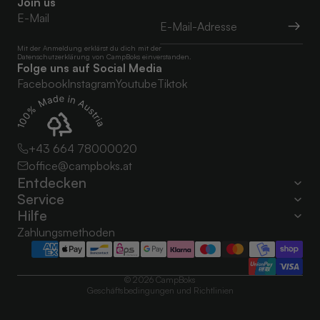
Join us
E-Mail
Mit der Anmeldung erklärst du dich mit der
Datenschutzerklärung
von CampBoks einverstanden.
Folge uns auf Social Media
Facebook
Instagram
Youtube
Tiktok
+43 664 78000020
office@campboks.at
Entdecken
Datenschutzerklärung
Service
Impressum
Hilfe
Kontaktinformationen
Zahlungsmethoden
AGB
Widerrufsrecht
© 2026
CampBoks
Geschäftsbedingungen und Richtlinien