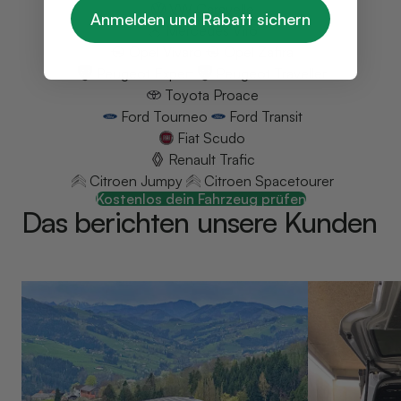
VW Caravelle
Anmelden und Rabatt sichern
Mercedes Vito
Opel Vivaro
Opel Zafira
Peugeot Expert
Peugeot Traveller
Toyota Proace
Ford Tourneo
Ford Transit
Fiat Scudo
Renault Trafic
Citroen Jumpy
Citroen Spacetourer
Kostenlos dein Fahrzeug prüfen
Das berichten unsere Kunden