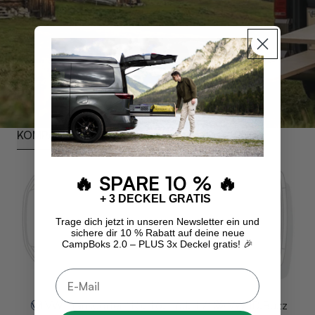
KOMPATIBILITÄT
TECHNISCHE DATEN
🔥 SPARE 10 % 🔥
+ 3 DECKEL GRATIS
Trage dich jetzt in unseren Newsletter ein und
sichere dir 10 % Rabatt auf deine neue
CampBoks 2.0 – PLUS 3x Deckel gratis! 🎉
E-Mail
VW Transporter (T5, T6, T6.1, T7)
VW ID.Buzz